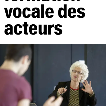
Ciel !
vocale des
acteurs
Le concours