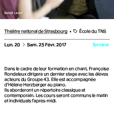
Benoît Linder
Théâtre national de Strasbourg
•
École du TNS
du
au
Lun.
20
Sam.
25
Févr.
2017
Terminé
Dans le cadre de leur formation en chant, Françoise
Rondeleux dirigera un dernier stage avec les élèves
acteurs du Groupe 43. Elle est accompagnée
d'Hélène Herzberger au piano.
Ils aborderont un répertoire classique et
contemporain. Les cours seront communs le matin
et individuels l’après-midi.