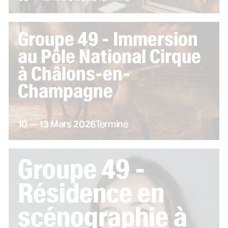
Groupe 49 - Immersion
au Pôle National Cirque
à Châlons-en-
Champagne
du
au
mars
10
—
13
Mars
2026
Terminé
Groupe 49 -
Résidence en
scénographie à