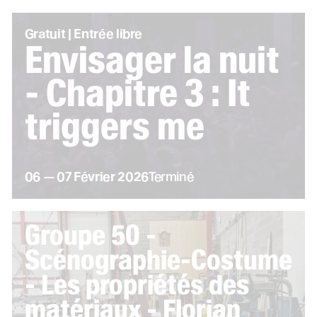
Gratuit | Entrée libre
Envisager la nuit
- Chapitre 3 : It
Le TnS
triggers me
du
au
février
06
—
07
Février
2026
Terminé
Groupe 50 -
Scénographie-Costume
- Les propriétés des
matériaux - Florian