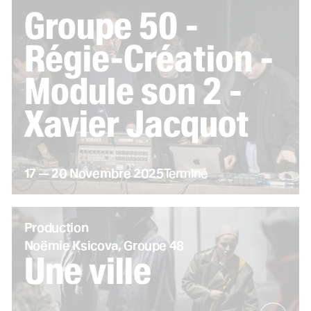
Groupe 50 -
Régie-Création -
Module son 2 -
Xavier Jacquot
du
au
novembre
17
—
20
Novembre
2025
Terminé
Production
Noëmie Ksicova, Groupe 48
Une ville