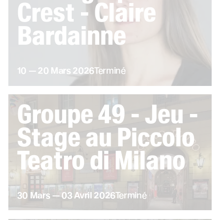
Crest - Claire
Bardainne
du
au
mars
10
—
20
Mars
2026
Terminé
Groupe 49 - Jeu -
Stage au Piccolo
Teatro di Milano
du
mars
au
avril
30
Mars
—
03
Avril
2026
Terminé