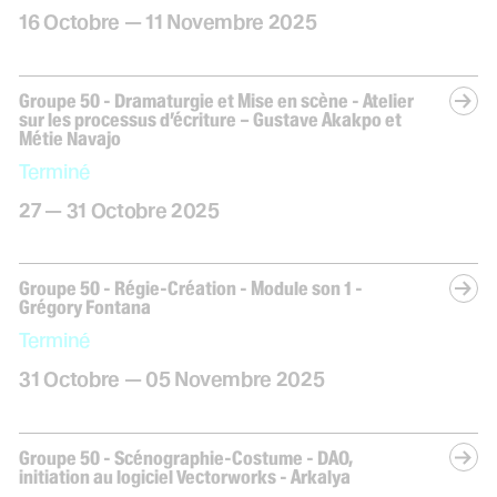
du
octobre
au
novembre
16
Octobre
—
11
Novembre
2025
Groupe 50 - Dramaturgie et Mise en scène - Atelier
sur les processus d’écriture – Gustave Akakpo et
Métie Navajo
Terminé
du
au
octobre
27
—
31
Octobre
2025
Groupe 50 - Régie-Création - Module son 1 -
Grégory Fontana
Terminé
du
octobre
au
novembre
31
Octobre
—
05
Novembre
2025
Groupe 50 - Scénographie-Costume - DAO,
initiation au logiciel Vectorworks - Arkalya