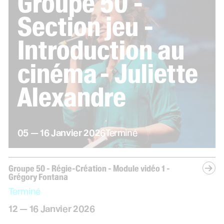
Groupe 50 -
Section jeu -
Introduction au
cinéma - Juliette
Alexandre
du
au
janvier
05
—
16
Janvier
2026
Terminé
Groupe 50 - Régie-Création - Module vidéo 1 -
Grégory Fontana
Terminé
du
au
janvier
12
—
16
Janvier
2026