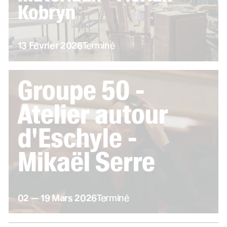
Kobryn
février
13
Février
2026
Terminé
Groupe 50 -
Atelier autour
d'Eschyle -
Mikaël Serre
du
au
mars
02
—
19
Mars
2026
Terminé