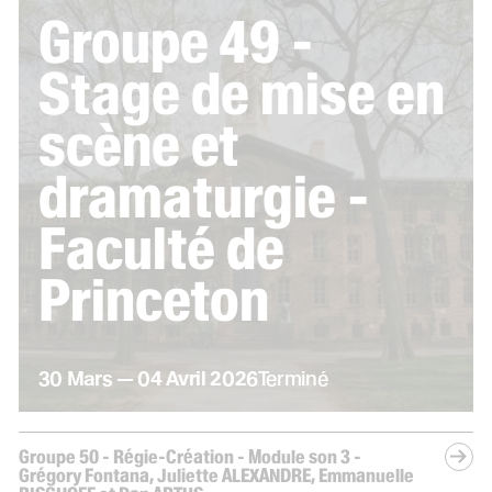
Groupe 49 -
Stage de mise en
scène et
dramaturgie -
Faculté de
Princeton
du
mars
au
avril
30
Mars
—
04
Avril
2026
Terminé
Groupe 50 - Régie-Création - Module son 3 -
Grégory Fontana, Juliette ALEXANDRE, Emmanuelle