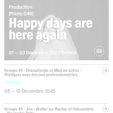
Production
[Pilote G49]
Happy days are
here again
du
au
décembre
01
—
03
Décembre
2025
Terminé
Groupe 49 - Dramaturgie et Mise en scène -
Pratiquer avec des non professionnel·les
Terminé
du
au
décembre
08
—
12
Décembre
2025
Groupe 49 - Jeu - Atelier sur Racine et l’alexandrin