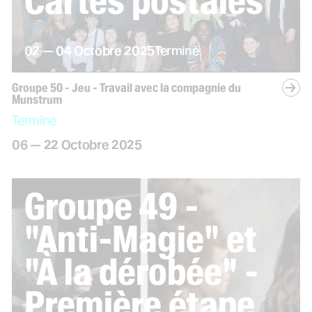
Cartes postales
Ciel !
du
au
octobre
02
—
04
Octobre
2025
Terminé
Groupe 50 - Jeu - Travail avec la compagnie du
Munstrum
Le concours
Terminé
du
au
octobre
06
—
22
Octobre
2025
Groupe 49 -
"Anti-Magie" et
"À la dérobée" -
Première étape