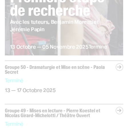
de recherche
Avec les tuteurs, Benjamin Moreau et
Jérémie Papin
du
octobre
au
novembre
13
Octobre
—
05
Novembre
2025
Terminé
Groupe 50 - Dramaturgie et Mise en scène - Paola
Secret
Terminé
du
au
octobre
13
—
17
Octobre
2025
Groupe 49 - Mises en lecture - Pierre Koestel et
Nicolas Girard-Michelotti / Théâtre Ouvert
Terminé