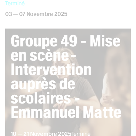
Terminé
du
au
novembre
03
—
07
Novembre
2025
Groupe 49 - Mise
en scène -
Intervention
auprès de
scolaires -
Emmanuel Matte
du
au
novembre
10
—
21
Novembre
2025
Terminé