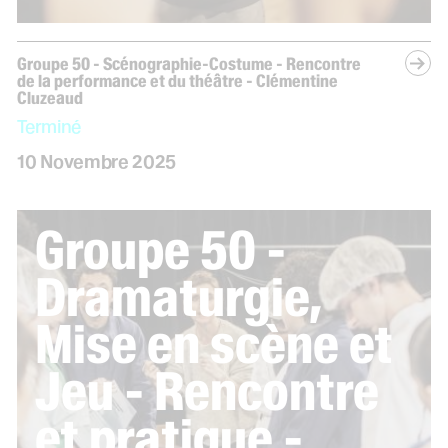
Groupe 50 - Scénographie-Costume - Rencontre
de la performance et du théâtre - Clémentine
Cluzeaud
Terminé
novembre
10
Novembre
2025
Groupe 50 -
Dramaturgie,
Mise en scène et
Jeu - Rencontre
et pratique -