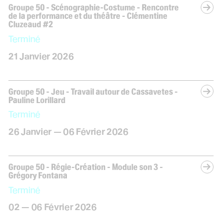
Groupe 50 - Scénographie-Costume - Rencontre
de la performance et du théâtre - Clémentine
Cluzeaud #2
Terminé
janvier
21
Janvier
2026
Groupe 50 - Jeu - Travail autour de Cassavetes -
Pauline Lorillard
Terminé
du
janvier
au
février
26
Janvier
—
06
Février
2026
Groupe 50 - Régie-Création - Module son 3 -
Grégory Fontana
Terminé
du
au
février
02
—
06
Février
2026