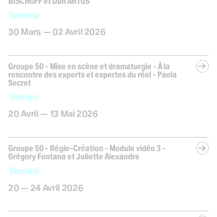
BISCHOFF et Dan ARTUS
Terminé
du
mars
au
avril
30
Mars
—
02
Avril
2026
Groupe 50 - Mise en scène et dramaturgie - À la
rencontre des experts et expertes du réel - Paola
Secret
Terminé
du
avril
au
mai
20
Avril
—
13
Mai
2026
Groupe 50 - Régie-Création - Module vidéo 3 -
Grégory Fontana et Juliette Alexandre
Terminé
du
au
avril
20
—
24
Avril
2026