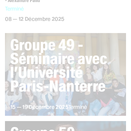
- Alexandre Pallu
Terminé
du
au
décembre
08
—
12
Décembre
2025
Groupe 49 -
Séminaire avec
l’Université
Paris-Nanterre
du
au
décembre
15
—
19
Décembre
2025
Terminé