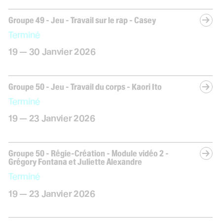
Groupe 49 - Jeu - Travail sur le rap - Casey
Terminé
du
au
janvier
19
—
30
Janvier
2026
Groupe 50 - Jeu - Travail du corps - Kaori Ito
Terminé
du
au
janvier
19
—
23
Janvier
2026
Groupe 50 - Régie-Création - Module vidéo 2 -
Grégory Fontana et Juliette Alexandre
Terminé
du
au
janvier
19
—
23
Janvier
2026