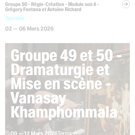
Groupe 50 - Régie-Création - Module son 4 -
Grégory Fontana et Antoine Richard
Terminé
du
au
mars
02
—
06
Mars
2026
Groupe 49 et 50 -
Dramaturgie et
Mise en scène -
Vanasay
Khamphommala
du
au
mars
09
—
12
Mars
2026
Terminé