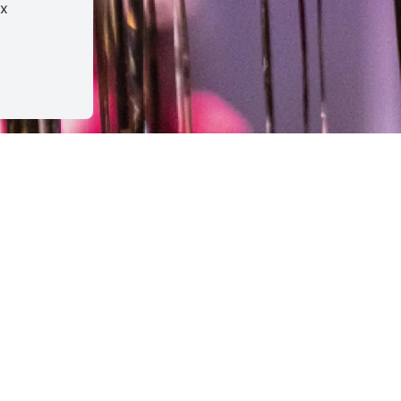
ux
asbourg
- Entrée Marseillaise
,
Salle Elfriede Jelinek
•
•
1h30
•
e du TNS
/
Événement gratuit
vos billets
0
Terminé
Plus de places disponibles pour le moment.