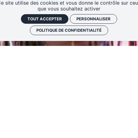
Les Cœurs Makers
e site utilise des cookies et vous donne le contrôle sur ce
que vous souhaitez activer
TOUT ACCEPTER
PERSONNALISER
POLITIQUE DE CONFIDENTIALITÉ
te d’égalité d’estime des
Théâtre national de Str
usque dans l’École du
Placement libre – Assis
dédié à l’écriture du
Comedy Club
/
Écol
t dramatique à ce jour.
découvert par le grand
Réserver 
 l’affiche du jeu
Liars
t l’écriture de l’humour
Sam.
10
Mai
2025
19:0