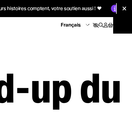
Information :
ires comptent, votre soutien aussi !
♥
CŒURS♥MAK
Fer
nd-up du