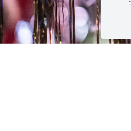
C
Dans le cadre de la semaine du
TnS comedy Club
, le ges
écritures, voulu par Caroline Guiela Nguyen, se poursuit j
TnS où les élèves en jeu du Groupe 49 suivront un module 
stand-up, qui n’a jamais été enseignée dans les cours d’ar
C’est avec l’acteur, réalisateur et scénariste Anis Rhali – 
public il y a 10 ans chez Golden Moustache et récemment à
Club
– que nos élèves acteur·rices de 2e année exploreron
et roderont devant vous leurs meilleurs vannes.