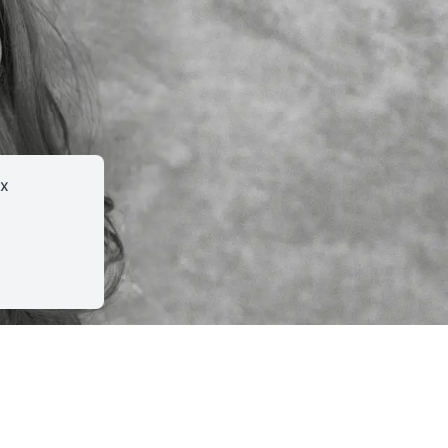
Le TnS
ux
asbourg
•
École du TNS