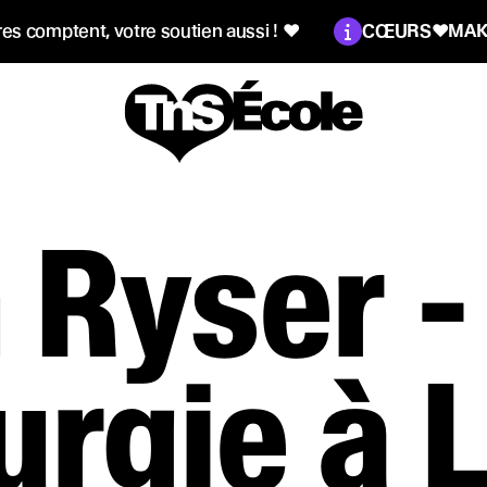
Information :
nt, votre soutien aussi !
♥
CŒURS♥MAKERS
♥
Leu
 Ryser -
es publiques
rgie à 
 élèves