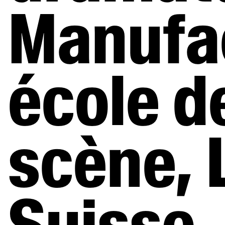
Bienvenu·es a
Manufac
école de
scène, 
Suisse