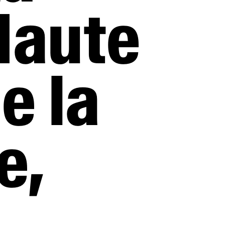
Haute
e la
e,