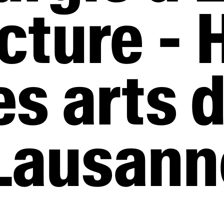
u 7e Ciel !
ture - 
s arts d
Lausann