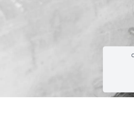
Le concours
C
Jean-Louis Fernandez
re
Louison Ryser, élève dramaturge de 1
année est associée
un atelier hors-les-murs dirigé par Mathias Brossard et M
re