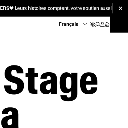
Informati
rs histoires comptent, votre soutien aussi !
♥
CŒU
Fer
 Stage
La