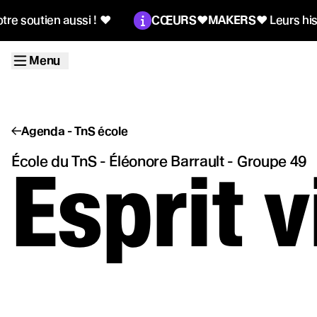
Aller au contenu principal
Information :
Menu
 aussi !
♥
CŒURS♥MAKERS
♥
Leurs histoires comp
Menu
L'école
Agenda - TnS école
Les élèves
École du TnS - Éléonore Barrault - Groupe 49
Esprit v
Les séquenc
L'agenda des