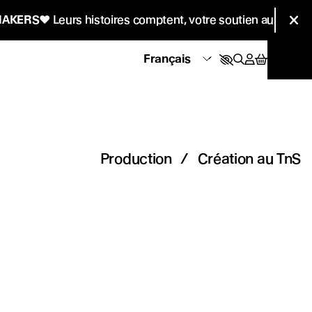
Informa
Leurs histoires comptent, votre soutien aussi !
♥
CŒ
Fer
Production
/
Création au TnS