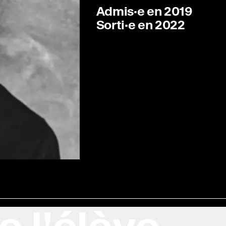
u 7e Ciel !
Admis·e en 2019
Sorti·e en 2022