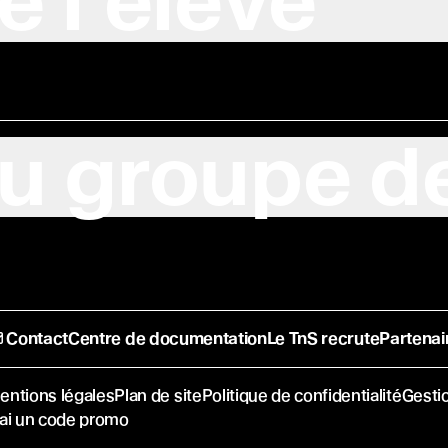
e l'élève
u groupe de
Contact
Centre de documentation
Le TnS recrute
Partenai
entions légales
Plan de site
Politique de confidentialité
Gesti
'ai un code promo