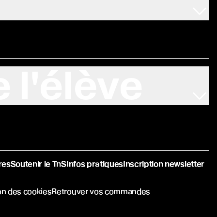
 l'élève
res
Soutenir le TnS
Infos pratiques
Inscription newsletter
on des cookies
Retrouver vos commandes