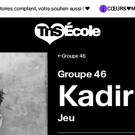
Information :
res comptent, votre soutien aussi !
♥
CŒURS♥MAK
Groupe 46
Groupe 46
Kadir
es publiques
 élèves
Jeu