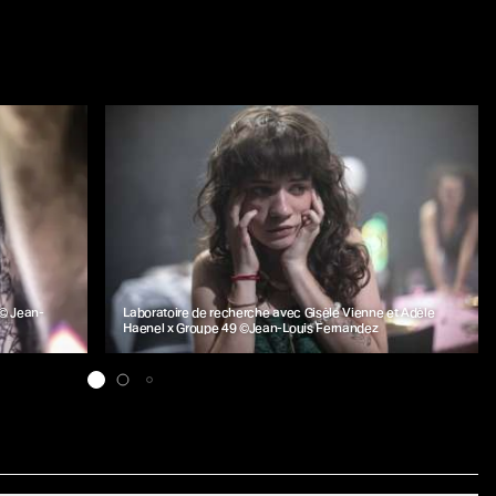
© Jean-
Laboratoire de recherche avec Gisèle Vienne et Adèle
Haenel x Groupe 49 ©Jean-Louis Fernandez