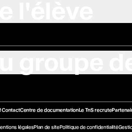
e l'élève
u groupe de
Contact
Centre de documentation
Le TnS recrute
Partenai
entions légales
Plan de site
Politique de confidentialité
Gesti