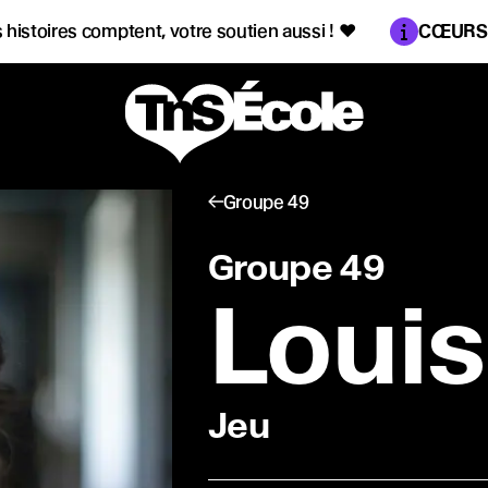
Information :
toires comptent, votre soutien aussi !
♥
CŒURS♥MA
Groupe 49
Groupe 49
Loui
es publiques
 élèves
Jeu