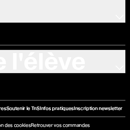
 l'élève
res
Soutenir le TnS
Infos pratiques
Inscription newsletter
on des cookies
Retrouver vos commandes