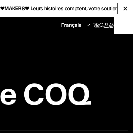
KERS
♥
Leurs histoires comptent, votre soutien aussi !
♥
Fer
se COQ