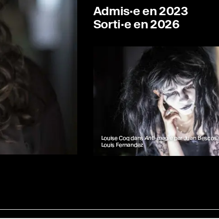
u 7e Ciel !
Admis·e en 2023
Sorti·e en 2026
Louise Coq dans
Anti-magie
par Juan Bescos 
Louis Fernandez